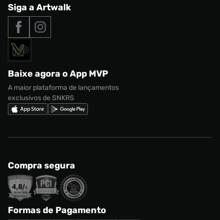
Central de Relacionamento
Siga a Artwalk
Seja um franqueado
adidas Samba
Outlet
Tipos de entrega
Nossas lojas
Nike Air Max
Roupas
Formas de Pagamento
Termos de uso
adidas Adi2000
Acessórios
Solicite seus dados
Política de privacidade
adidas Campus
Marcas
Regulamento CRM/ CASHBACK
adidas Gazelle
Baixe agora o App MVP
Regulamento Cupom
Nike Shox
A maior plataforma de lançamentos
exclusivos de SNKRS
Compra segura
Formas de Pagamento