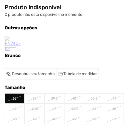
Produto indisponível
O produto não está disponível no momento
Outras opções
Branco
Descubra seu tamanho
Tabela de medidas
Tamanho
38
39
39.5
40
40.5
41
42
42.5
43
43.5
44
45
46
47
48
49
50
51