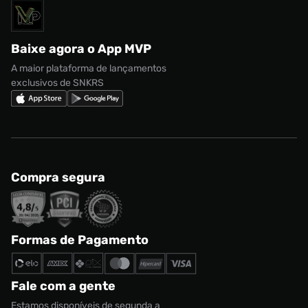
Solicite seus dados
Política de privacidade
adidas Campus
Marcas
Regulamento CRM/ CASHBACK
adidas Gazelle
Baixe agora o App MVP
Regulamento Cupom
Nike Shox
A maior plataforma de lançamentos
exclusivos de SNKRS
Compra segura
Formas de Pagamento
Fale com a gente
Estamos disponíveis de segunda a