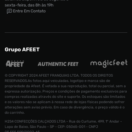
sexta-feira, das 8h às 19h
Entre Em Contato
Grupo AFEET
© COPYRIGHT 2024 AFEET FRANQUIAS LTDA. TODOS OS DIREITOS
RESERVADOS.As fotos aqui veiculadas, logotipo e marca são de
propriedade da Afeet. É vetada a sua reprodução, total ou parcial, sem a
expressa autorização. Preços e condições de pagamento exclusivos para
compras realizadas através do site e suporte. Os estoques são limitados
e os valores não se aplicam à nossa rede de lojas físicas podendo sofrer
alterações sem aviso prévio. Em caso de divergência, o preço válido é o
do carrinho.
H2S4 CONFECÇÕES CALÇADOS LTDA - Rua do Curtume, 499, 1° Andar -
Lapa de Baixo, São Paulo - SP - CEP: 05065-001 - CNPJ
Tênis Air Jordan 6 Retro Masculino