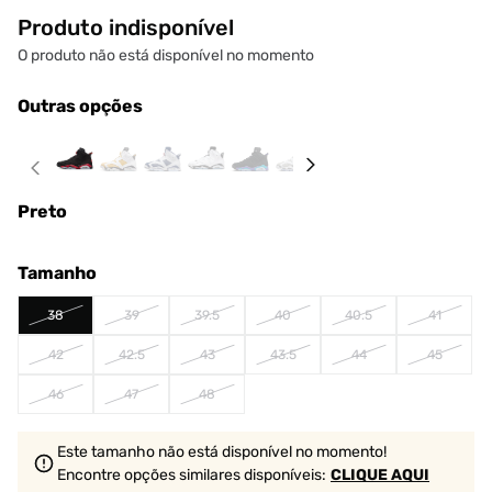
Produto indisponível
O produto não está disponível no momento
Outras opções
Preto
Tamanho
38
39
39.5
40
40.5
41
42
42.5
43
43.5
44
45
46
47
48
Este tamanho não está disponível no momento!
Encontre opções similares
disponíveis
:
CLIQUE AQUI