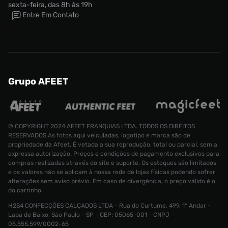
sexta-feira, das 8h às 19h
Entre Em Contato
Grupo AFEET
© COPYRIGHT 2024 AFEET FRANQUIAS LTDA. TODOS OS DIREITOS
RESERVADOS.As fotos aqui veiculadas, logotipo e marca são de
propriedade da Afeet. É vetada a sua reprodução, total ou parcial, sem a
expressa autorização. Preços e condições de pagamento exclusivos para
compras realizadas através do site e suporte. Os estoques são limitados
e os valores não se aplicam à nossa rede de lojas físicas podendo sofrer
alterações sem aviso prévio. Em caso de divergência, o preço válido é o
do carrinho.
H2S4 CONFECÇÕES CALÇADOS LTDA - Rua do Curtume, 499, 1° Andar -
Tênis Air Jordan 6 Retro Masculino
Lapa de Baixo, São Paulo - SP - CEP: 05065-001 - CNPJ
Tamanho:
05.555.599/0002-65