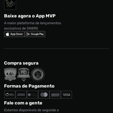
Solicite seus dados
Política de privacidade
adidas Campus
Marcas
Regulamento CRM/ CASHBACK
adidas Gazelle
Baixe agora o App MVP
Regulamento Cupom
Nike Shox
A maior plataforma de lançamentos
exclusivos de SNKRS
Compra segura
Formas de Pagamento
Fale com a gente
Estamos disponíveis de segunda a