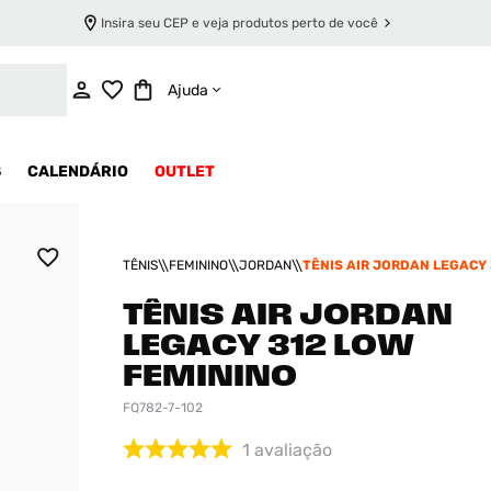
Insira seu CEP e veja produtos perto de você
INDISPONÍVEL
Ajuda
S
CALENDÁRIO
OUTLET
TÊNIS
FEMININO
JORDAN
TÊNIS AIR JORDAN LEGACY 
FEMININO
TÊNIS AIR JORDAN
LEGACY 312 LOW
FEMININO
FQ782-7-102
1
avaliação