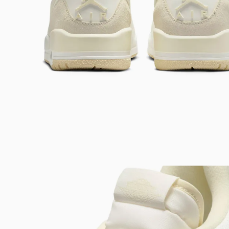
Bem-Vindo à artwalk
Para ter uma melhor experiência de compra, insira seu CEP
e veja a seleção de produtos disponíveis para sua região