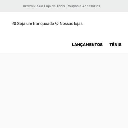
Artwalk: Sua Loja de Tênis, Roupas e Acessórios
Tênis Air Jordan Legacy 312 Low Feminino
R$ 649,99
Seja um franqueado
Nossas lojas
LANÇAMENTOS
TÊNIS