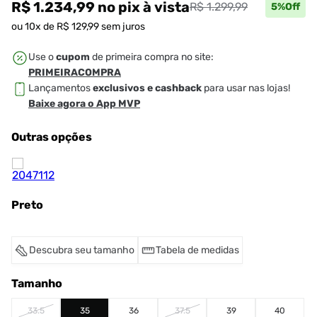
R$ 1.234,99
no pix
à vista
R$ 1.299,99
5
%Off
ou
10
x de
R$
129
,
99
sem juros
Use o
cupom
de primeira compra no site:
PRIMEIRACOMPRA
Lançamentos
exclusivos e cashback
para usar nas lojas!
Baixe agora o App MVP
Outras opções
Preto
Descubra seu tamanho
Tabela de medidas
Tamanho
33.5
35
36
37.5
39
40