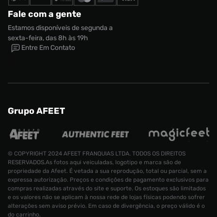
Fale com a gente
Estamos disponíveis de segunda a
sexta-feira, das 8h às 19h
Entre Em Contato
Grupo AFEET
Tênis Air Jordan Mule Se Feminino
© COPYRIGHT 2024 AFEET FRANQUIAS LTDA. TODOS OS DIREITOS
RESERVADOS.As fotos aqui veiculadas, logotipo e marca são de
Tamanho:
propriedade da Afeet. É vetada a sua reprodução, total ou parcial, sem a
R$ 1299,99
35
expressa autorização. Preços e condições de pagamento exclusivos para
compras realizadas através do site e suporte. Os estoques são limitados
CONTINUAR COMPRANDO
e os valores não se aplicam à nossa rede de lojas físicas podendo sofrer
ADICIONAR AO CARRINHO
alterações sem aviso prévio. Em caso de divergência, o preço válido é o
do carrinho.