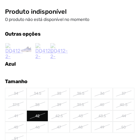
Produto indisponível
O produto não está disponível no momento
Outras opções
Azul
Tamanho
34
34.5
35
35.5
36
37
37.5
38
39
39.5
40
40.5
41
42
42.5
43
43.5
44
45
46
47
48
49
50
51