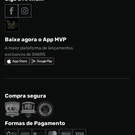
Tipos de entrega
Nossas lojas
Nike Air Max
Roupas
Formas de Pagamento
Termos de uso
adidas Adi2000
Acessórios
Solicite seus dados
Política de privacidade
adidas Campus
Marcas
Regulamento CRM/ CASHBACK
adidas Gazelle
Baixe agora o App MVP
Regulamento Cupom
Nike Shox
A maior plataforma de lançamentos
exclusivos de SNKRS
Compra segura
Formas de Pagamento