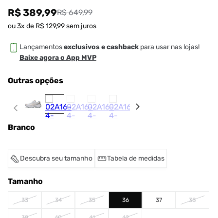
R$ 389,99
R$ 649,99
ou
3
x de
R$
129
,
99
sem juros
Lançamentos
exclusivos e cashback
para usar nas lojas!
Baixe agora o App MVP
Outras opções
Branco
Descubra seu tamanho
Tabela de medidas
Tamanho
33
34
35
36
37
38
39
40
41
42