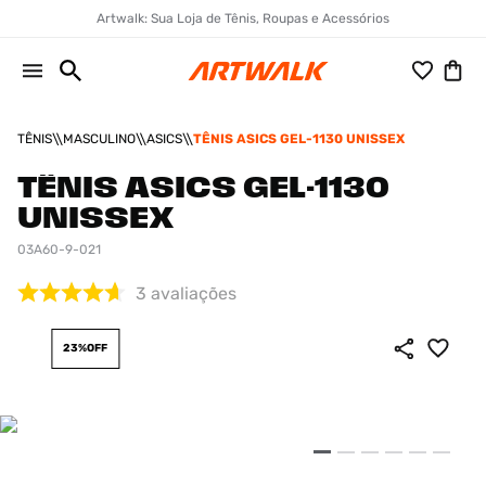
Artwalk: Sua Loja de Tênis, Roupas e Acessórios
TÊNIS
MASCULINO
ASICS
TÊNIS ASICS GEL-1130 UNISSEX
TÊNIS ASICS GEL-1130
UNISSEX
03A60-9-021
3
avaliações
23%
OFF