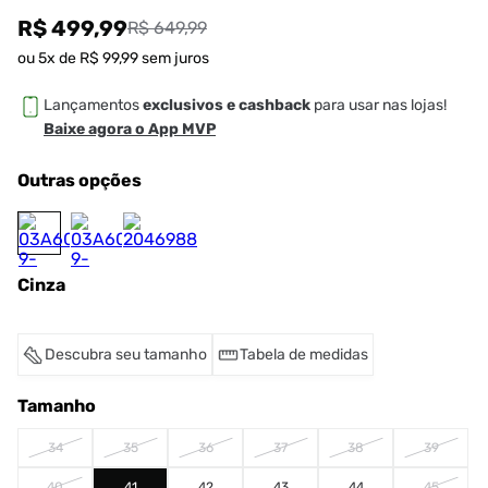
R$ 499,99
R$ 649,99
ou
5
x de
R$
99
,
99
sem juros
Lançamentos
exclusivos e cashback
para usar nas lojas!
Baixe agora o App MVP
Outras opções
Cinza
Descubra seu tamanho
Tabela de medidas
Tamanho
34
35
36
37
38
39
40
41
42
43
44
45