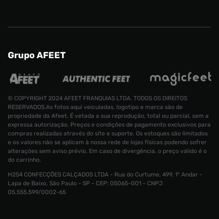
Grupo AFEET
© COPYRIGHT 2024 AFEET FRANQUIAS LTDA. TODOS OS DIREITOS
RESERVADOS.As fotos aqui veiculadas, logotipo e marca são de
propriedade da Afeet. É vetada a sua reprodução, total ou parcial, sem a
expressa autorização. Preços e condições de pagamento exclusivos para
compras realizadas através do site e suporte. Os estoques são limitados
e os valores não se aplicam à nossa rede de lojas físicas podendo sofrer
alterações sem aviso prévio. Em caso de divergência, o preço válido é o
do carrinho.
Tênis Asics Gel-1130 Unissex
H2S4 CONFECÇÕES CALÇADOS LTDA - Rua do Curtume, 499, 1° Andar -
R$ 699,99
Tamanho:
39
Lapa de Baixo, São Paulo - SP - CEP: 05065-001 - CNPJ
05.555.599/0002-65
CONTINUAR COMPRANDO
ADICIONAR AO CARRINHO