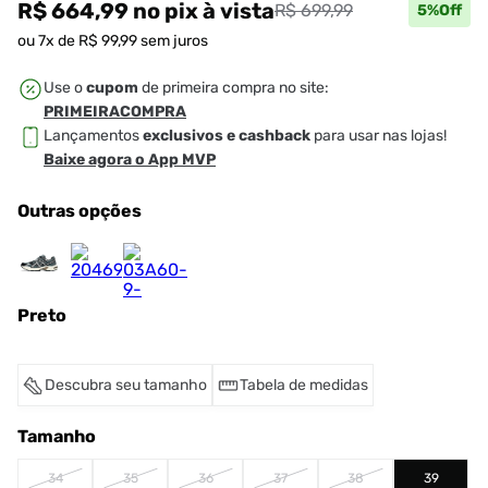
R$ 664,99
no pix
à vista
R$ 699,99
5
%Off
ou
7
x de
R$
99
,
99
sem juros
Use o
cupom
de primeira compra no site:
PRIMEIRACOMPRA
Lançamentos
exclusivos e cashback
para usar nas lojas!
Baixe agora o App MVP
Outras opções
Preto
Descubra seu tamanho
Tabela de medidas
Tamanho
34
35
36
37
38
39