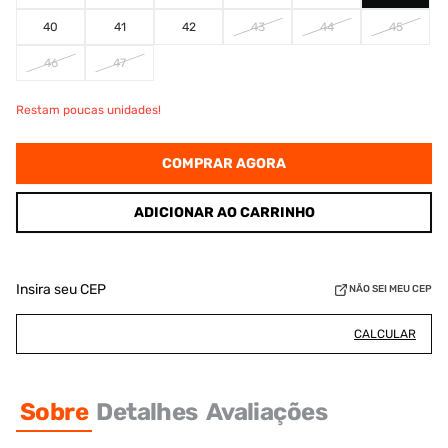
40
41
42
43
44
45
46
47
Restam poucas unidades!
COMPRAR AGORA
ADICIONAR AO CARRINHO
Insira seu CEP
NÃO SEI MEU CEP
CALCULAR
Sobre
Detalhes
Avaliações