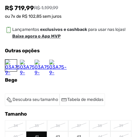
R$ 719,99
R$ 1.199,99
ou
7
x de
R$
102
,
85
sem juros
Lançamentos
exclusivos e cashback
para usar nas lojas!
Baixe agora o App MVP
Outras opções
Bege
Descubra seu tamanho
Tabela de medidas
Tamanho
34
35
36
37
38
39
40
41
42
43
44
46