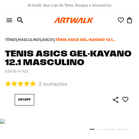
Artwalk: Sua Loja de Tênis, Roupas e Acessórios
TÊNIS
MASCULINO
ASICS
TÊNIS ASICS GEL-KAYANO 12.1
MASCULINO
TÊNIS ASICS GEL-KAYANO
12.1 MASCULINO
03A75-9-102
2
avaliações
40%
OFF