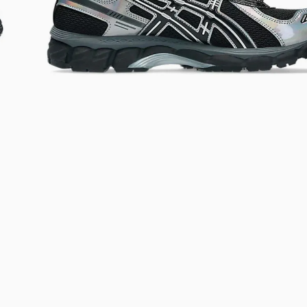
Bem-Vindo à artwalk
Para ter uma melhor experiência de compra, insira seu CEP
e veja a seleção de produtos disponíveis para sua região