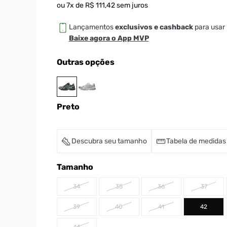
ou
7
x de
R$
111
,
42
sem juros
Lançamentos
exclusivos e cashback
para usar 
Baixe agora o App MVP
Outras opções
Preto
Descubra seu tamanho
Tabela de medidas
Tamanho
34
35
36
37
39
40
41
42