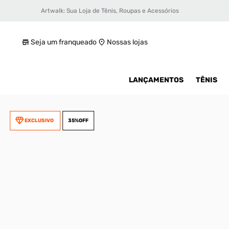
Artwalk: Sua Loja de Tênis, Roupas e Acessórios
Tênis Asics Gel-Kayano 12.1 Unissex
R$ 779,99
Seja um franqueado
Nossas lojas
LANÇAMENTOS
TÊNIS
EXCLUSIVO
35%
OFF