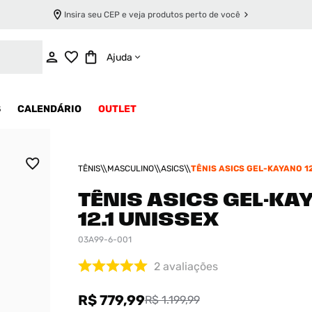
Insira seu CEP e veja produtos perto de você
ADICIONAR AO CARRINHO
Ajuda
S
CALENDÁRIO
OUTLET
TÊNIS
MASCULINO
ASICS
TÊNIS ASICS GEL-KAYANO 12
TÊNIS ASICS GEL-KA
12.1 UNISSEX
03A99-6-001
2
avaliações
R$ 779,99
R$ 1.199,99