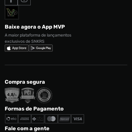
Formas de Pagamento
Termos de uso
adidas Adi2000
Acessórios
Solicite seus dados
Política de privacidade
adidas Campus
Marcas
Regulamento CRM/ CASHBACK
adidas Gazelle
Baixe agora o App MVP
Regulamento Cupom
Nike Shox
A maior plataforma de lançamentos
exclusivos de SNKRS
Compra segura
Formas de Pagamento
Fale com a gente