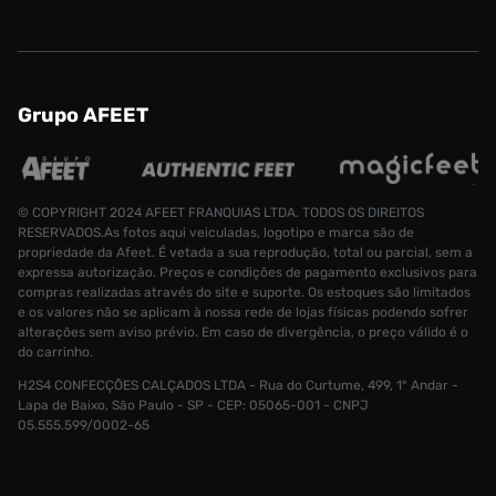
Grupo AFEET
© COPYRIGHT 2024 AFEET FRANQUIAS LTDA. TODOS OS DIREITOS
RESERVADOS.As fotos aqui veiculadas, logotipo e marca são de
propriedade da Afeet. É vetada a sua reprodução, total ou parcial, sem a
expressa autorização. Preços e condições de pagamento exclusivos para
compras realizadas através do site e suporte. Os estoques são limitados
e os valores não se aplicam à nossa rede de lojas físicas podendo sofrer
alterações sem aviso prévio. Em caso de divergência, o preço válido é o
do carrinho.
H2S4 CONFECÇÕES CALÇADOS LTDA - Rua do Curtume, 499, 1° Andar -
Tênis Asics Gel Kayano x 8on8 Masculino
Lapa de Baixo, São Paulo - SP - CEP: 05065-001 - CNPJ
Tamanho:
R$ 1299,99
05.555.599/0002-65
R$ 519,99
39
CONTINUAR COMPRANDO