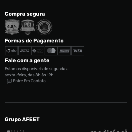
Compra segura
Formas de Pagamento
Fale com a gente
Estamos disponíveis de segunda a
sexta-feira, das 8h às 19h
Entre Em Contato
Tênis Asics Gel-Nyc 2.0 Masculino
Tamanho:
R$ 1199,99
39
Grupo AFEET
CONTINUAR COMPRANDO
ADICIONAR AO CARRINHO