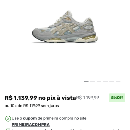
R$ 1.139,99
no pix
à vista
R$ 1.199,99
5
%Off
ou
10
x de
R$
119
,
99
sem juros
Use o
cupom
de primeira compra no site:
PRIMEIRACOMPRA