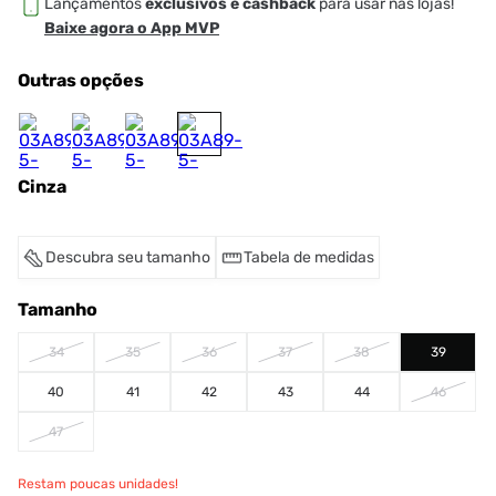
Lançamentos
exclusivos e cashback
para usar nas lojas!
Baixe agora o App MVP
Outras opções
Cinza
Descubra seu tamanho
Tabela de medidas
Tamanho
34
35
36
37
38
39
40
41
42
43
44
46
47
Restam poucas unidades!