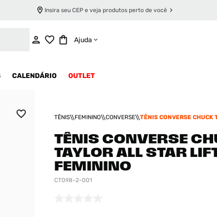
Insira seu CEP e veja produtos perto de você
INDISPONÍVEL
Ajuda
S
CALENDÁRIO
OUTLET
TÊNIS
FEMININO
CONVERSE
TÊNIS CONVERSE CHUCK 
STAR LIFT FEMININO
TÊNIS CONVERSE C
TAYLOR ALL STAR LIF
FEMININO
CT098-2-001