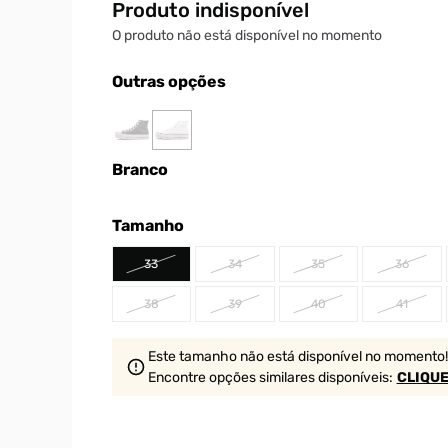
Produto indisponível
O produto não está disponível no momento
Outras opções
Branco
Tamanho
33
34
35
36
38
39
40
41
Este tamanho não está disponível no momento!
Encontre opções similares
disponíveis
:
CLIQUE