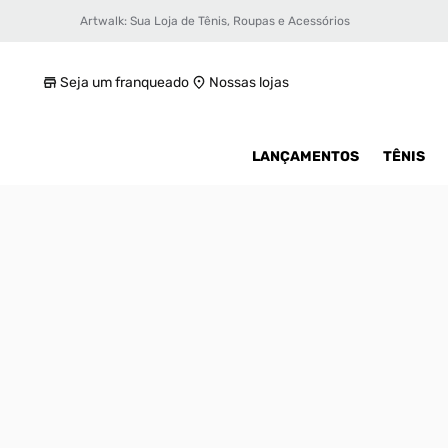
Artwalk: Sua Loja de Tênis, Roupas e Acessórios
Tênis Converse Chuck Taylor All Star Lift 
R$ 159,99
Seja um franqueado
Nossas lojas
LANÇAMENTOS
TÊNIS