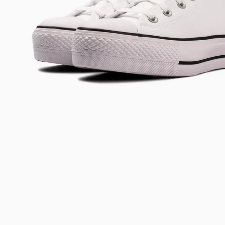
Bem-Vindo à artwalk
Para ter uma melhor experiência de compra, insira seu CEP
e veja a seleção de produtos disponíveis para sua região