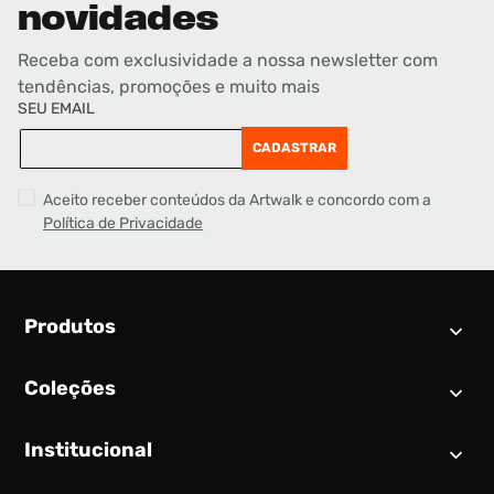
novidades
Receba com exclusividade a nossa newsletter com
tendências, promoções e muito mais
SEU EMAIL
CADASTRAR
Aceito receber conteúdos da Artwalk e concordo com a
Política de Privacidade
Produtos
Coleções
Calendário SNEAKER
Novidades
Institucional
Air Jordan 1
Tênis
Nike Dunk
Tênis masculino