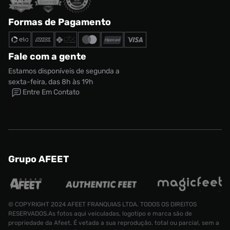
Formas de Pagamento
Fale com a gente
Estamos disponíveis de segunda a
sexta-feira, das 8h às 19h
Entre Em Contato
Grupo AFEET
© COPYRIGHT 2024 AFEET FRANQUIAS LTDA. TODOS OS DIREITOS
RESERVADOS.As fotos aqui veiculadas, logotipo e marca são de
propriedade da Afeet. É vetada a sua reprodução, total ou parcial, sem a