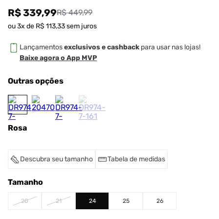
R$ 339,99
R$ 449,99
ou
3
x de
R$
113
,
33
sem juros
Lançamentos
exclusivos e cashback
para usar nas lojas!
Baixe agora o App MVP
Outras opções
Rosa
Descubra seu tamanho
Tabela de medidas
Tamanho
20
21
24
25
26