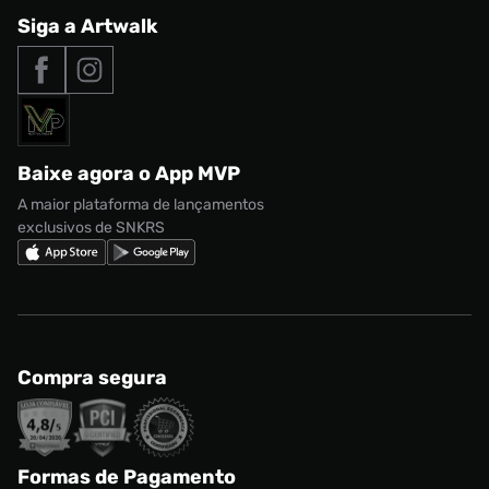
Central de Relacionamento
Siga a Artwalk
Seja um franqueado
adidas Samba
Outlet
Tipos de entrega
Nossas lojas
Nike Air Max
Roupas
Formas de Pagamento
Termos de uso
adidas Adi2000
Acessórios
Solicite seus dados
Política de privacidade
adidas Campus
Marcas
Regulamento CRM/ CASHBACK
adidas Gazelle
Baixe agora o App MVP
Regulamento Cupom
Nike Shox
A maior plataforma de lançamentos
exclusivos de SNKRS
Compra segura
Formas de Pagamento