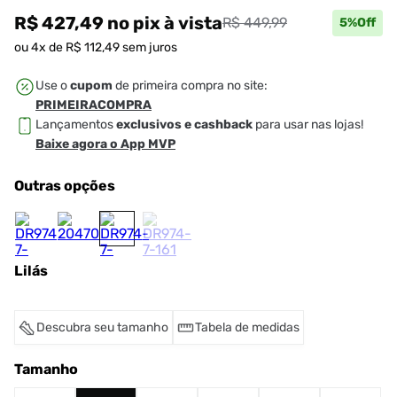
R$ 427,49
no pix
à vista
R$ 449,99
5
%Off
ou
4
x de
R$
112
,
49
sem juros
Use o
cupom
de primeira compra no site:
PRIMEIRACOMPRA
Lançamentos
exclusivos e cashback
para usar nas lojas!
Baixe agora o App MVP
Outras opções
Lilás
Descubra seu tamanho
Tabela de medidas
Tamanho