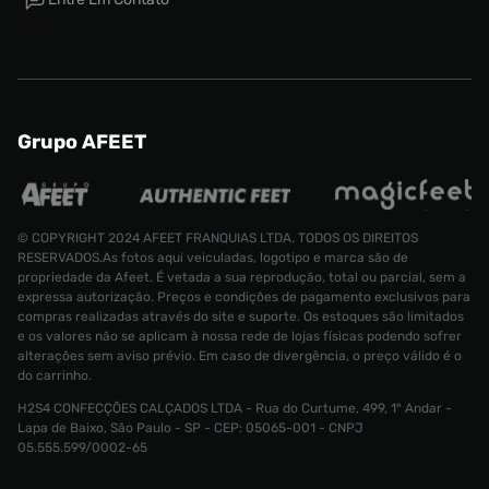
Grupo AFEET
© COPYRIGHT 2024 AFEET FRANQUIAS LTDA. TODOS OS DIREITOS
RESERVADOS.As fotos aqui veiculadas, logotipo e marca são de
propriedade da Afeet. É vetada a sua reprodução, total ou parcial, sem a
expressa autorização. Preços e condições de pagamento exclusivos para
compras realizadas através do site e suporte. Os estoques são limitados
e os valores não se aplicam à nossa rede de lojas físicas podendo sofrer
alterações sem aviso prévio. Em caso de divergência, o preço válido é o
do carrinho.
H2S4 CONFECÇÕES CALÇADOS LTDA - Rua do Curtume, 499, 1° Andar -
Tênis Jordan CMFT Era Masculino
Lapa de Baixo, São Paulo - SP - CEP: 05065-001 - CNPJ
Tamanho:
R$ 999,99
05.555.599/0002-65
R$ 499,99
39