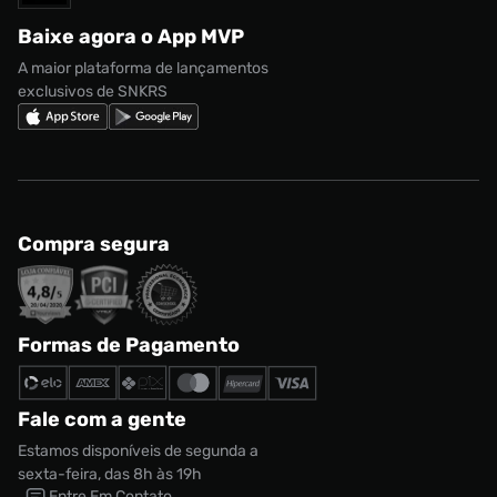
Regulamento CRM/ CASHBACK
adidas Gazelle
Baixe agora o App MVP
Regulamento Cupom
Nike Shox
A maior plataforma de lançamentos
exclusivos de SNKRS
Compra segura
Formas de Pagamento
Fale com a gente
Estamos disponíveis de segunda a
sexta-feira, das 8h às 19h
Entre Em Contato