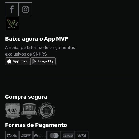
Tipos de entrega
Nossas lojas
Nike Air Max
Roupas
Formas de Pagamento
Termos de uso
adidas Adi2000
Acessórios
Solicite seus dados
Política de privacidade
adidas Campus
Marcas
Regulamento CRM/ CASHBACK
adidas Gazelle
Baixe agora o App MVP
Regulamento Cupom
Nike Shox
A maior plataforma de lançamentos
exclusivos de SNKRS
Compra segura
Formas de Pagamento