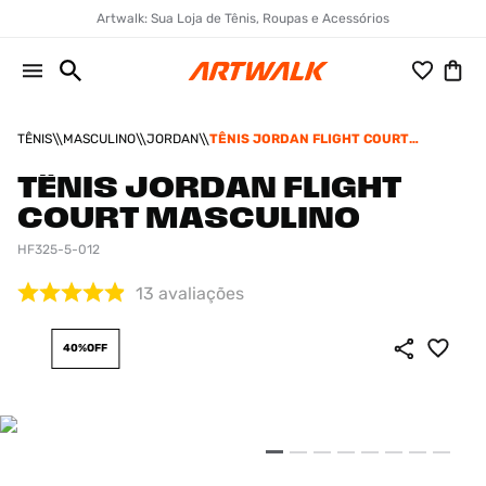
Artwalk: Sua Loja de Tênis, Roupas e Acessórios
TÊNIS
MASCULINO
JORDAN
TÊNIS JORDAN FLIGHT COURT
MASCULINO
TÊNIS JORDAN FLIGHT
COURT MASCULINO
HF325-5-012
13
avaliações
40%
OFF