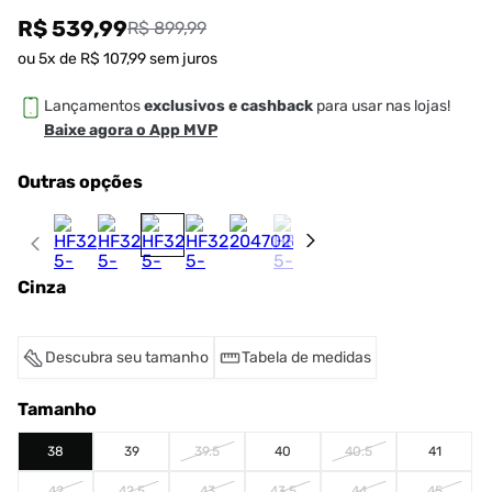
R$ 539,99
R$ 899,99
ou
5
x de
R$
107
,
99
sem juros
Lançamentos
exclusivos e cashback
para usar nas lojas!
Baixe agora o App MVP
Outras opções
Cinza
Descubra seu tamanho
Tabela de medidas
Tamanho
38
39
39.5
40
40.5
41
42
42.5
43
43.5
44
45