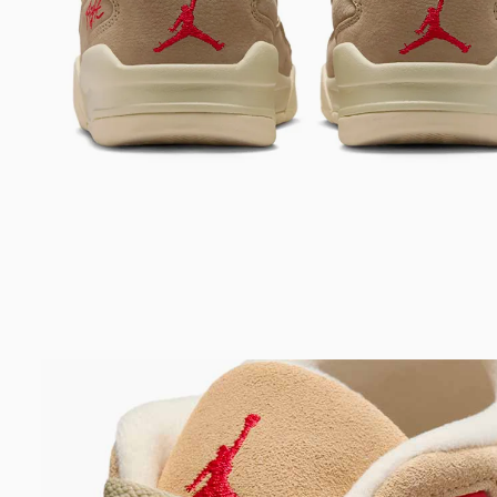
Bem-Vindo à artwalk
Para ter uma melhor experiência de compra, insira seu CEP
e veja a seleção de produtos disponíveis para sua região