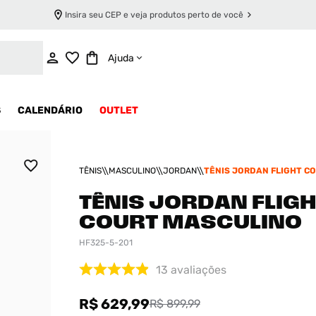
Insira seu CEP e veja produtos perto de você
ADICIONAR AO CARRINHO
Ajuda
S
CALENDÁRIO
OUTLET
TÊNIS
MASCULINO
JORDAN
TÊNIS JORDAN FLIGHT C
MASCULINO
TÊNIS JORDAN FLIGH
COURT MASCULINO
HF325-5-201
13
avaliações
R$ 629,99
R$ 899,99