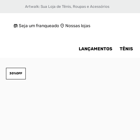
Artwalk: Sua Loja de Tênis, Roupas e Acessórios
Tênis Jordan Flight Court Masculino
R$ 629,99
Seja um franqueado
Nossas lojas
LANÇAMENTOS
TÊNIS
30%
OFF