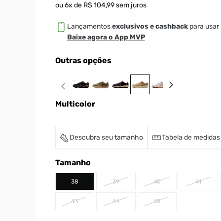
ou
6
x de
R$
104
,
99
sem juros
Lançamentos
exclusivos e cashback
para usar 
Baixe agora o App MVP
Outras opções
Multicolor
Descubra seu tamanho
Tabela de medidas
Tamanho
38
39
40
41
43
44
45