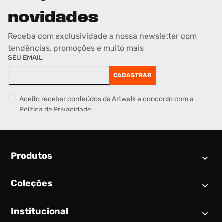
novidades
Receba com exclusividade a nossa newsletter com
tendências, promoções e muito mais
SEU EMAIL
CADASTRAR
Aceito receber conteúdos da Artwalk e concordo com a
Política de Privacidade
Produtos
Coleções
Calendário SNEAKER
Novidades
Institucional
Air Jordan 1
Tênis