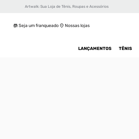
Artwalk: Sua Loja de Tênis, Roupas e Acessórios
Tênis Jordan Luka 3 Masculino
R$ 899,99
Seja um franqueado
Nossas lojas
LANÇAMENTOS
TÊNIS