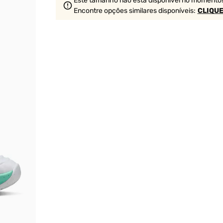
Este tamanho não está disponível no momento!
Encontre opções similares
disponíveis
:
CLIQUE