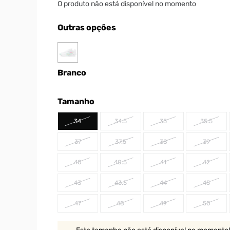
O produto não está disponível no momento
Outras opções
Branco
Tamanho
34
34.5
35
35.5
37
37.5
38
39
40
40.5
41
42
43
43.5
44
45
47
48
49
50