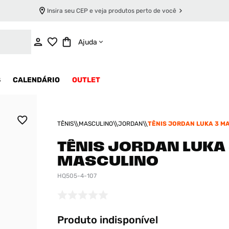
Insira seu CEP e veja produtos perto de você
INDISPONÍVEL
Ajuda
S
CALENDÁRIO
OUTLET
TÊNIS
MASCULINO
JORDAN
TÊNIS JORDAN LUKA 3 M
TÊNIS JORDAN LUKA
MASCULINO
HQ505-4-107
Produto indisponível