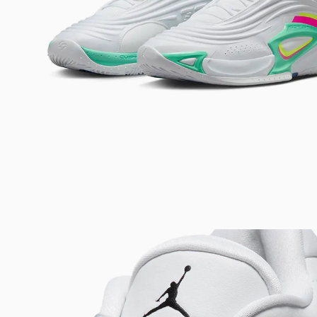
Bem-Vindo à artwalk
Para ter uma melhor experiência de compra, insira seu CEP
e veja a seleção de produtos disponíveis para sua região