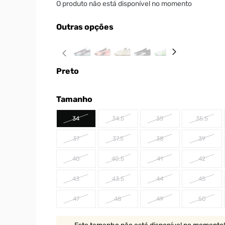
O produto não está disponível no momento
Outras opções
Preto
Tamanho
34
34.5
35
35.5
37
37.5
38
39
40
40.5
41
42
43
43.5
44
45
47
48
49
50