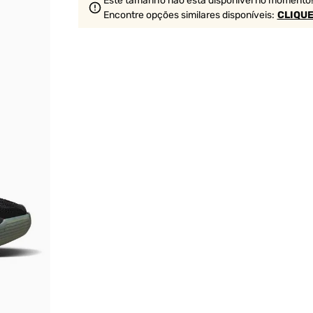
Este tamanho não está disponível no momento!
Encontre opções similares
disponíveis
:
CLIQUE