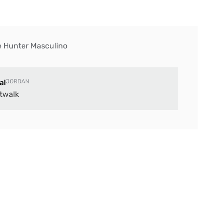
e Hunter Masculino
al
JORDAN
twalk