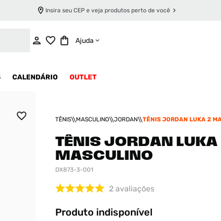
Insira seu CEP e veja produtos perto de você
INDISPONÍVEL
Ajuda
S
CALENDÁRIO
OUTLET
TÊNIS
MASCULINO
JORDAN
TÊNIS JORDAN LUKA 2 M
TÊNIS JORDAN LUKA 
MASCULINO
DX873-3-001
2
avaliações
Produto indisponível