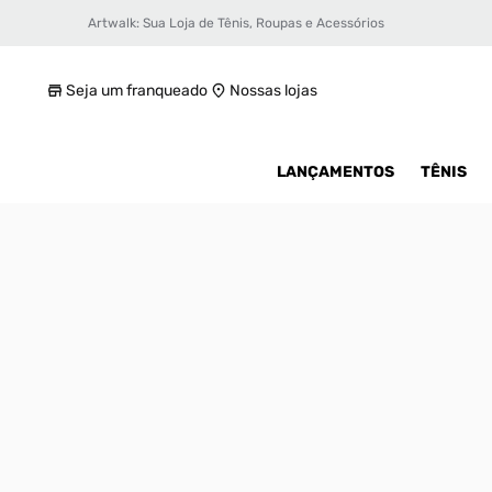
Artwalk: Sua Loja de Tênis, Roupas e Acessórios
Tênis Jordan Luka 2 Masculino
R$ 699,99
Seja um franqueado
Nossas lojas
LANÇAMENTOS
TÊNIS