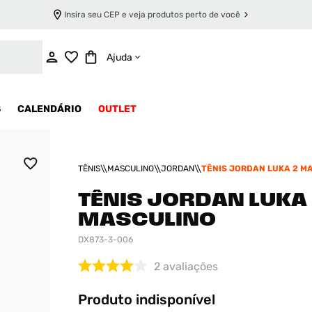
Insira seu CEP e veja produtos perto de você
INDISPONÍVEL
Ajuda
S
CALENDÁRIO
OUTLET
TÊNIS
MASCULINO
JORDAN
TÊNIS JORDAN LUKA 2 M
TÊNIS JORDAN LUKA 
MASCULINO
DX873-3-006
2
avaliações
Produto indisponível