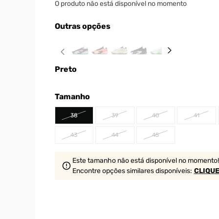
O produto não está disponível no momento
Outras opções
Preto
Tamanho
38
39
40
41
43
44
45
Este tamanho não está disponível no momento!
Encontre opções similares
disponíveis
:
CLIQUE