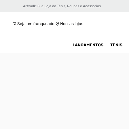
Artwalk: Sua Loja de Tênis, Roupas e Acessórios
Tênis Jordan Luka 2 Masculino
R$ 749,99
Seja um franqueado
Nossas lojas
LANÇAMENTOS
TÊNIS