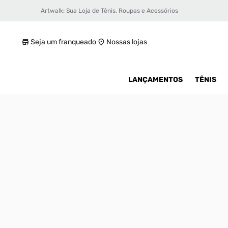
Artwalk: Sua Loja de Tênis, Roupas e Acessórios
Tênis Jordan Max Aura 5 Masculino
R$ 479,99
Seja um franqueado
Nossas lojas
LANÇAMENTOS
TÊNIS