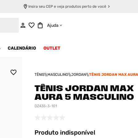
Insira seu CEP e veja produtos perto de você
INDISPONÍVEL
Ajuda
S
CALENDÁRIO
OUTLET
TÊNIS
MASCULINO
JORDAN
TÊNIS JORDAN MAX AURA
MASCULINO
TÊNIS JORDAN MAX
AURA 5 MASCULINO
DZ435-3-101
Produto indisponível