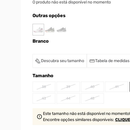
O produto não está disponível no momento
Outras opções
Branco
Descubra seu tamanho
Tabela de medidas
Tamanho
38
39
40
41
43
44
45
Este tamanho não está disponível no momento!
Encontre opções similares
disponíveis
:
CLIQUE