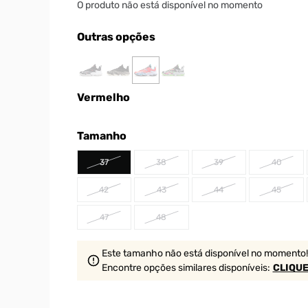
O produto não está disponível no momento
Outras opções
Vermelho
Tamanho
37
38
39
40
42
43
44
45
47
48
Este tamanho não está disponível no momento!
Encontre opções similares
disponíveis
:
CLIQUE