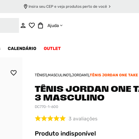
Insira seu CEP e veja produtos perto de você
INDISPONÍVEL
Ajuda
S
CALENDÁRIO
OUTLET
TÊNIS
MASCULINO
JORDAN
TÊNIS JORDAN ONE TAKE
MASCULINO
TÊNIS JORDAN ONE 
3 MASCULINO
DC770-1-600
3
avaliações
Produto indisponível