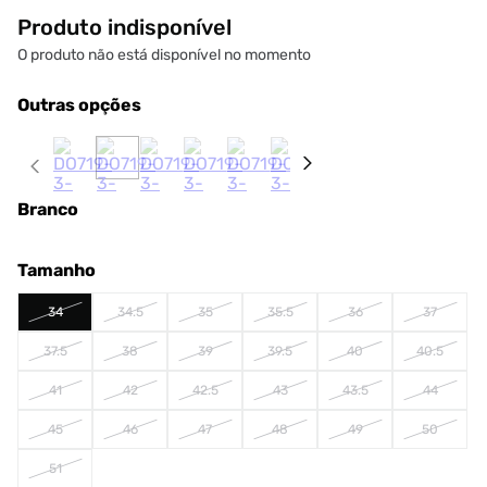
Produto indisponível
O produto não está disponível no momento
Outras opções
Branco
Tamanho
34
34.5
35
35.5
36
37
37.5
38
39
39.5
40
40.5
41
42
42.5
43
43.5
44
45
46
47
48
49
50
51