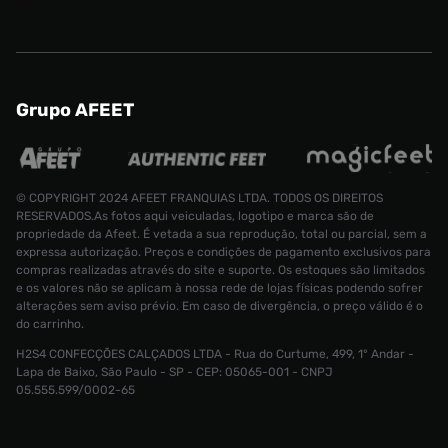
Grupo AFEET
© COPYRIGHT 2024 AFEET FRANQUIAS LTDA. TODOS OS DIREITOS
RESERVADOS.As fotos aqui veiculadas, logotipo e marca são de
propriedade da Afeet. É vetada a sua reprodução, total ou parcial, sem a
expressa autorização. Preços e condições de pagamento exclusivos para
compras realizadas através do site e suporte. Os estoques são limitados
e os valores não se aplicam à nossa rede de lojas físicas podendo sofrer
alterações sem aviso prévio. Em caso de divergência, o preço válido é o
do carrinho.
H2S4 CONFECÇÕES CALÇADOS LTDA - Rua do Curtume, 499, 1° Andar -
Lapa de Baixo, São Paulo - SP - CEP: 05065-001 - CNPJ
Tênis Jordan Session Masculino
R$ 799,99
05.555.599/0002-65
R$ 499,99
Tamanho:
41