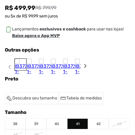
R$ 499,99
R$ 799,99
ou
5
x de
R$
99
,
99
sem juros
Lançamentos
exclusivos e cashback
para usar nas lojas!
Baixe agora o App MVP
Outras opções
Preto
Descubra seu tamanho
Tabela de medidas
Tamanho
38
39
40
41
42
43
44
45