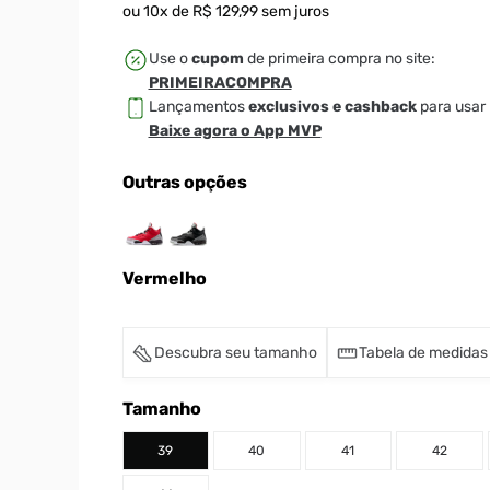
ou
10
x de
R$
129
,
99
sem juros
Use o
cupom
de primeira compra no site:
PRIMEIRACOMPRA
Lançamentos
exclusivos e cashback
para usar 
Baixe agora o App MVP
Outras opções
Vermelho
Descubra seu tamanho
Tabela de medidas
Tamanho
39
40
41
42