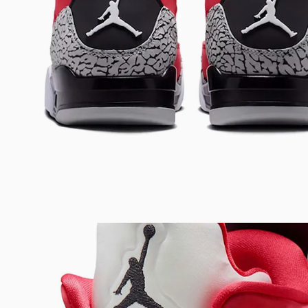
Bem-Vindo à artwalk
Para ter uma melhor experiência de compra, insira seu CEP
e veja a seleção de produtos disponíveis para sua região