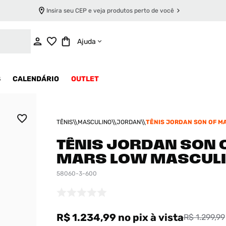
Insira seu CEP e veja produtos perto de você
ADICIONAR AO CARRINHO
Ajuda
S
CALENDÁRIO
OUTLET
TÊNIS
MASCULINO
JORDAN
TÊNIS JORDAN SON OF M
MASCULINO
TÊNIS JORDAN SON 
MARS LOW MASCUL
58060-3-600
R$ 1.234,99
no pix
à vista
R$ 1.299,99