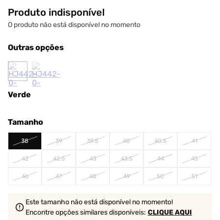
Produto indisponível
O produto não está disponível no momento
Outras opções
Verde
Tamanho
38
39
39.5
40
40.5
41
42
42.5
43
43.5
44
45
46
47
48
49
50
51
Este tamanho não está disponível no momento!
Encontre opções similares
disponíveis
:
CLIQUE AQUI