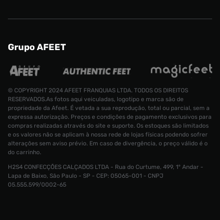
Grupo AFEET
© COPYRIGHT 2024 AFEET FRANQUIAS LTDA. TODOS OS DIREITOS
RESERVADOS.As fotos aqui veiculadas, logotipo e marca são de
propriedade da Afeet. É vetada a sua reprodução, total ou parcial, sem a
expressa autorização. Preços e condições de pagamento exclusivos para
compras realizadas através do site e suporte. Os estoques são limitados
e os valores não se aplicam à nossa rede de lojas físicas podendo sofrer
alterações sem aviso prévio. Em caso de divergência, o preço válido é o
do carrinho.
H2S4 CONFECÇÕES CALÇADOS LTDA - Rua do Curtume, 499, 1° Andar -
Tênis Jord
Lapa de Baixo, São Paulo - SP - CEP: 05065-001 - CNPJ
Tamanho:
R$ 499,99
05.555.599/0002-65
R$ 399,99
38
CONTINUAR COMPRANDO
INDISPONÍVEL