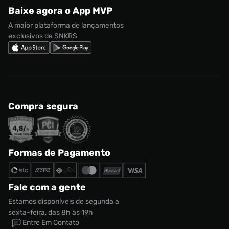
Regulamento CRM/ CASHBACK
adidas Gazelle
Baixe agora o App MVP
Regulamento Cupom
Nike Shox
A maior plataforma de lançamentos
exclusivos de SNKRS
Compra segura
Formas de Pagamento
Fale com a gente
Estamos disponíveis de segunda a
sexta-feira, das 8h às 19h
Entre Em Contato