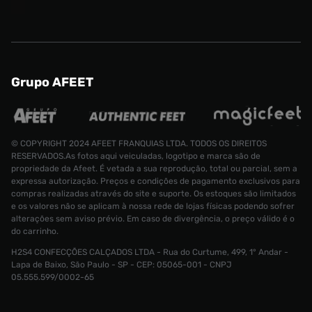
Grupo AFEET
© COPYRIGHT 2024 AFEET FRANQUIAS LTDA. TODOS OS DIREITOS
RESERVADOS.As fotos aqui veiculadas, logotipo e marca são de
propriedade da Afeet. É vetada a sua reprodução, total ou parcial, sem a
expressa autorização. Preços e condições de pagamento exclusivos para
compras realizadas através do site e suporte. Os estoques são limitados
e os valores não se aplicam à nossa rede de lojas físicas podendo sofrer
alterações sem aviso prévio. Em caso de divergência, o preço válido é o
do carrinho.
H2S4 CONFECÇÕES CALÇADOS LTDA - Rua do Curtume, 499, 1° Andar -
Tênis Jordan Zoom Separate Masculino
Lapa de Baixo, São Paulo - SP - CEP: 05065-001 - CNPJ
Tamanho:
R$ 699,99
05.555.599/0002-65
R$ 179,99
37