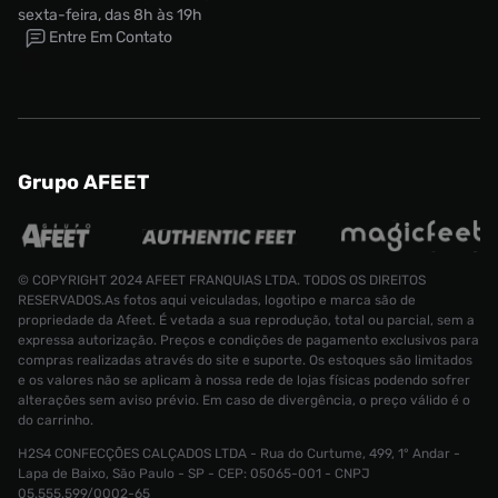
sexta-feira, das 8h às 19h
Entre Em Contato
Grupo AFEET
© COPYRIGHT 2024 AFEET FRANQUIAS LTDA. TODOS OS DIREITOS
RESERVADOS.As fotos aqui veiculadas, logotipo e marca são de
propriedade da Afeet. É vetada a sua reprodução, total ou parcial, sem a
expressa autorização. Preços e condições de pagamento exclusivos para
compras realizadas através do site e suporte. Os estoques são limitados
e os valores não se aplicam à nossa rede de lojas físicas podendo sofrer
alterações sem aviso prévio. Em caso de divergência, o preço válido é o
do carrinho.
H2S4 CONFECÇÕES CALÇADOS LTDA - Rua do Curtume, 499, 1° Andar -
Tênis Mizuno Mxr Wind Masculino
Lapa de Baixo, São Paulo - SP - CEP: 05065-001 - CNPJ
Tamanho:
R$ 799,99
05.555.599/0002-65