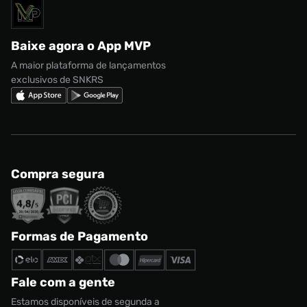
Solicite seus dados
Política de privacidade
adidas Campus
Marcas
Regulamento CRM/ CASHBACK
adidas Gazelle
Baixe agora o App MVP
Regulamento Cupom
Nike Shox
A maior plataforma de lançamentos
exclusivos de SNKRS
Compra segura
Formas de Pagamento
Fale com a gente
Estamos disponíveis de segunda a