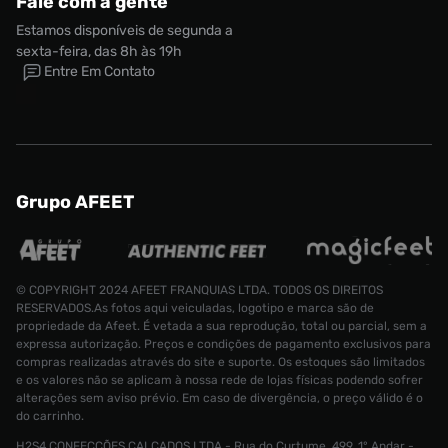
Fale com a gente
Estamos disponíveis de segunda a
sexta-feira, das 8h às 19h
Entre Em Contato
Grupo AFEET
© COPYRIGHT 2024 AFEET FRANQUIAS LTDA. TODOS OS DIREITOS
RESERVADOS.As fotos aqui veiculadas, logotipo e marca são de
propriedade da Afeet. É vetada a sua reprodução, total ou parcial, sem a
Tênis New Balance 2010 Unissex
expressa autorização. Preços e condições de pagamento exclusivos para
R$ 999,99
Tamanho:
34
compras realizadas através do site e suporte. Os estoques são limitados
e os valores não se aplicam à nossa rede de lojas físicas podendo sofrer
alterações sem aviso prévio. Em caso de divergência, o preço válido é o
CONTINUAR COMPRANDO
ADICIONAR AO CARRINHO
do carrinho.
H2S4 CONFECÇÕES CALÇADOS LTDA - Rua do Curtume, 499, 1° Andar -