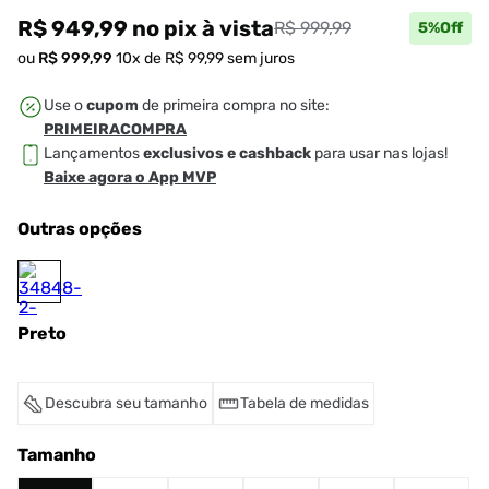
R$ 949,99
no pix
à vista
R$ 999,99
5
%Off
ou
R$
999
,
99
10
x de
R$
99
,
99
sem juros
Use o
cupom
de primeira compra no site:
PRIMEIRACOMPRA
Lançamentos
exclusivos e cashback
para usar nas lojas!
Baixe agora o App MVP
Outras opções
Preto
Descubra seu tamanho
Tabela de medidas
Tamanho