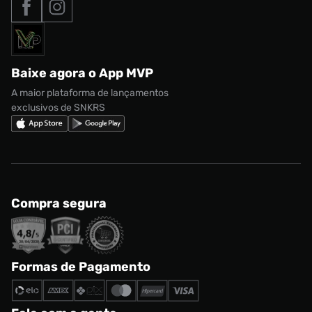
Nike Air Max
Roupas
Formas de Pagamento
Termos de uso
adidas Adi2000
Acessórios
Solicite seus dados
Política de privacidade
adidas Campus
Marcas
Regulamento CRM/ CASHBACK
adidas Gazelle
Baixe agora o App MVP
Regulamento Cupom
Nike Shox
A maior plataforma de lançamentos
exclusivos de SNKRS
Compra segura
Formas de Pagamento