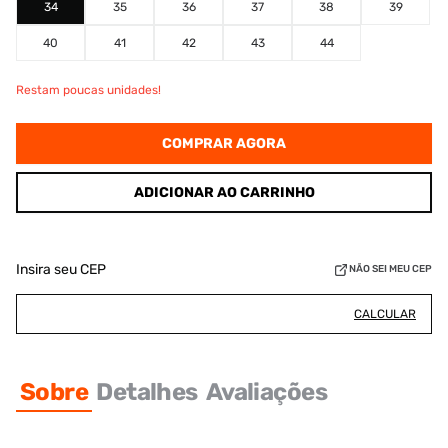
34
35
36
37
38
39
40
41
42
43
44
Restam poucas unidades!
COMPRAR AGORA
ADICIONAR AO CARRINHO
Insira seu CEP
NÃO SEI MEU CEP
CALCULAR
Sobre
Detalhes
Avaliações