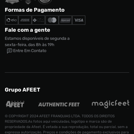
Formas de Pagamento
Fale com a gente
Estamos disponíveis de segunda a
sexta-feira, das 8h às 19h
Entre Em Contato
Grupo AFEET
© COPYRIGHT 2024 AFEET FRANQUIAS LTDA. TODOS OS DIREITOS
RESERVADOS.As fotos aqui veiculadas, logotipo e marca são de
propriedade da Afeet. É vetada a sua reprodução, total ou parcial, sem a
expressa autorização. Preços e condições de pagamento exclusivos para