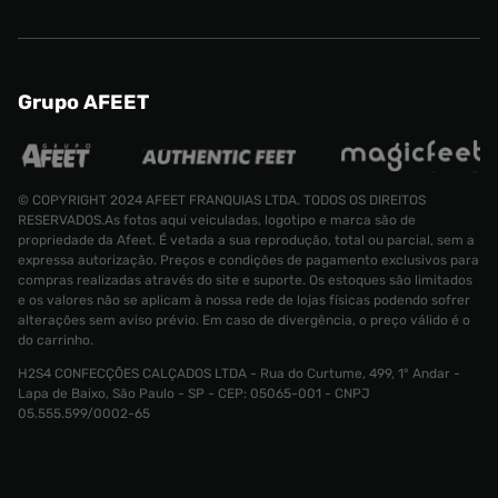
Grupo AFEET
© COPYRIGHT 2024 AFEET FRANQUIAS LTDA. TODOS OS DIREITOS
RESERVADOS.As fotos aqui veiculadas, logotipo e marca são de
propriedade da Afeet. É vetada a sua reprodução, total ou parcial, sem a
expressa autorização. Preços e condições de pagamento exclusivos para
compras realizadas através do site e suporte. Os estoques são limitados
e os valores não se aplicam à nossa rede de lojas físicas podendo sofrer
alterações sem aviso prévio. Em caso de divergência, o preço válido é o
do carrinho.
H2S4 CONFECÇÕES CALÇADOS LTDA - Rua do Curtume, 499, 1° Andar -
Tênis New Balance 373v2 Feminino
Lapa de Baixo, São Paulo - SP - CEP: 05065-001 - CNPJ
Tamanho:
R$ 499,99
05.555.599/0002-65
R$ 149,99
34
CONTINUAR COMPRANDO
INDISPONÍVEL