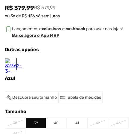
R$ 379,99
R$ 579,99
ou
3
x de
R$
126
,
66
sem juros
Lançamentos
exclusivos e cashback
para usar nas lojas!
Baixe agora o App MVP
Outras opções
Azul
Descubra seu tamanho
Tabela de medidas
Tamanho
38
39
40
41
42
43
44