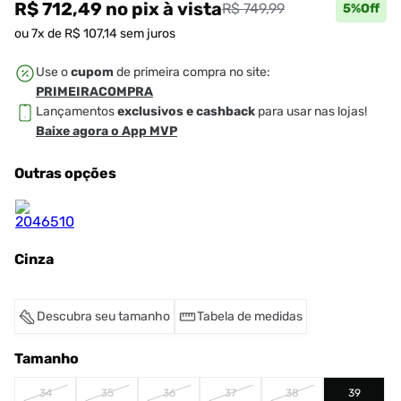
R$ 712,49
no pix
à vista
R$ 749,99
5
%Off
ou
7
x de
R$
107
,
14
sem juros
Use o
cupom
de primeira compra no site:
PRIMEIRACOMPRA
Lançamentos
exclusivos e cashback
para usar nas lojas!
Baixe agora o App MVP
Outras opções
Cinza
Descubra seu tamanho
Tabela de medidas
Tamanho
34
35
36
37
38
39