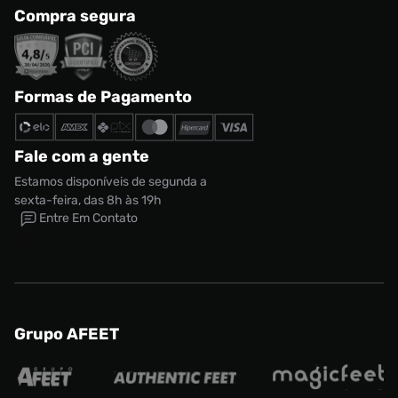
Compra segura
Formas de Pagamento
Fale com a gente
Estamos disponíveis de segunda a
sexta-feira, das 8h às 19h
Entre Em Contato
Tênis New Balance 530 Unissex
R$ 749,99
Tamanho:
39
Grupo AFEET
CONTINUAR COMPRANDO
ADICIONAR AO CARRINHO