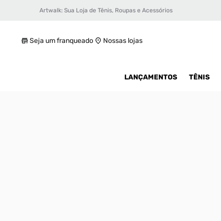
Artwalk: Sua Loja de Tênis, Roupas e Acessórios
Tênis New Balance 5740 Masculino
R$ 299,99
Seja um franqueado
Nossas lojas
LANÇAMENTOS
TÊNIS