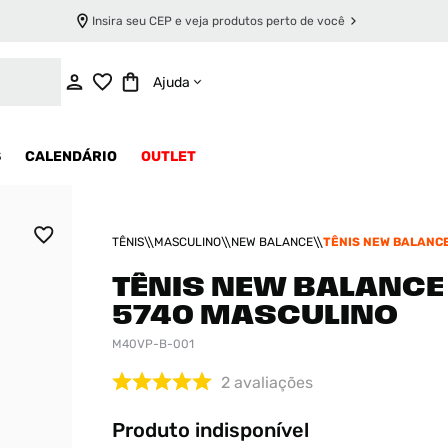
Insira seu CEP e veja produtos perto de você
INDISPONÍVEL
Ajuda
S
CALENDÁRIO
OUTLET
TÊNIS
MASCULINO
NEW BALANCE
TÊNIS NEW BALANCE
MASCULINO
TÊNIS NEW BALANCE
5740 MASCULINO
M40VP-B-001
2
avaliações
Produto indisponível