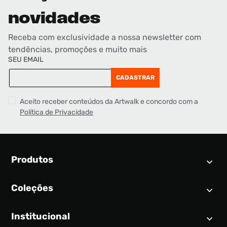
novidades
Receba com exclusividade a nossa newsletter com
tendências, promoções e muito mais
SEU EMAIL
CADASTRAR
Aceito receber conteúdos da Artwalk e concordo com a
Política de Privacidade
Produtos
Coleções
Calendário SNEAKER
Novidades
Institucional
Air Jordan 1
Tênis