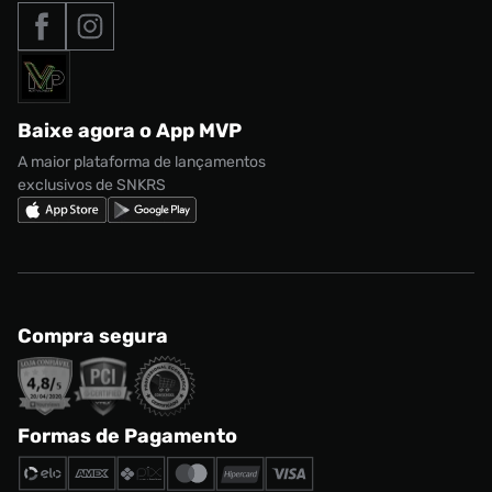
Tipos de entrega
Nossas lojas
Nike Air Max
Roupas
Formas de Pagamento
Termos de uso
adidas Adi2000
Acessórios
Solicite seus dados
Política de privacidade
adidas Campus
Marcas
Regulamento CRM/ CASHBACK
adidas Gazelle
Baixe agora o App MVP
Regulamento Cupom
Nike Shox
A maior plataforma de lançamentos
exclusivos de SNKRS
Compra segura
Formas de Pagamento