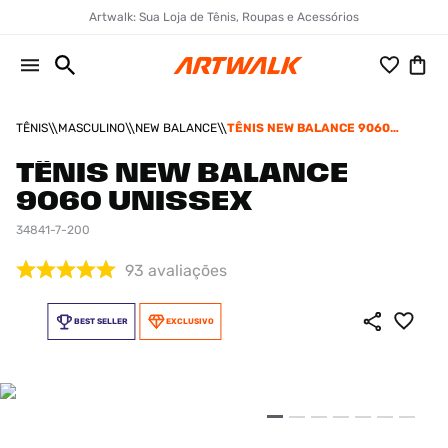
Artwalk: Sua Loja de Tênis, Roupas e Acessórios
TÊNIS
MASCULINO
NEW BALANCE
TÊNIS NEW BALANCE 9060
UNISSEX
TÊNIS NEW BALANCE
9060 UNISSEX
34841-7-200
93
avaliações
BEST SELLER
EXCLUSIVO