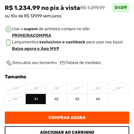
R$ 1.234,99
no pix
à vista
R$ 1.299,99
5
%Off
ou
10
x de
R$
129
,
99
sem juros
Use o
cupom
de primeira compra no site:
PRIMEIRACOMPRA
Lançamentos
exclusivos e cashback
para usar nas lojas!
Baixe agora o App MVP
Descubra seu tamanho
Tabela de medidas
Tamanho
34
35
36
37
38
39
40
41
42
43
44
COMPRAR AGORA
ADICIONAR AO CARRINHO