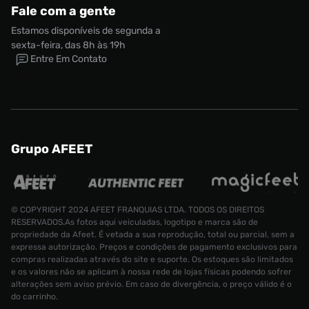
Fale com a gente
Estamos disponíveis de segunda a
sexta-feira, das 8h às 19h
Entre Em Contato
Grupo AFEET
© COPYRIGHT 2024 AFEET FRANQUIAS LTDA. TODOS OS DIREITOS
Tênis New Balance 9060 Unissex
RESERVADOS.As fotos aqui veiculadas, logotipo e marca são de
propriedade da Afeet. É vetada a sua reprodução, total ou parcial, sem a
Tamanho:
expressa autorização. Preços e condições de pagamento exclusivos para
R$ 1299,99
41
compras realizadas através do site e suporte. Os estoques são limitados
e os valores não se aplicam à nossa rede de lojas físicas podendo sofrer
CONTINUAR COMPRANDO
ADICIONAR AO CARRINHO
alterações sem aviso prévio. Em caso de divergência, o preço válido é o
do carrinho.