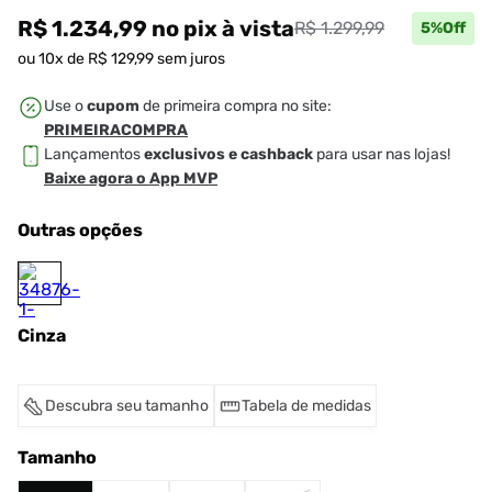
R$ 1.234,99
no pix
à vista
R$ 1.299,99
5
%Off
ou
10
x de
R$
129
,
99
sem juros
Use o
cupom
de primeira compra no site:
PRIMEIRACOMPRA
Lançamentos
exclusivos e cashback
para usar nas lojas!
Baixe agora o App MVP
Outras opções
Cinza
Descubra seu tamanho
Tabela de medidas
Tamanho