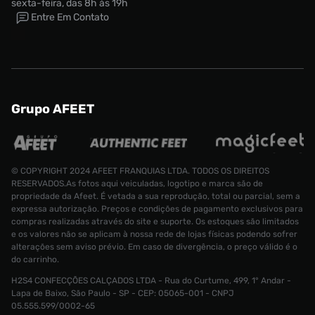
sexta-feira, das 8h às 19h
Entre Em Contato
Grupo AFEET
© COPYRIGHT 2024 AFEET FRANQUIAS LTDA. TODOS OS DIREITOS
RESERVADOS.As fotos aqui veiculadas, logotipo e marca são de
propriedade da Afeet. É vetada a sua reprodução, total ou parcial, sem a
expressa autorização. Preços e condições de pagamento exclusivos para
Tênis New Balance ABZORB 2010 Unissex
compras realizadas através do site e suporte. Os estoques são limitados
e os valores não se aplicam à nossa rede de lojas físicas podendo sofrer
Tamanho:
R$ 999,99
alterações sem aviso prévio. Em caso de divergência, o preço válido é o
R$ 649,99
34
do carrinho.
H2S4 CONFECÇÕES CALÇADOS LTDA - Rua do Curtume, 499, 1° Andar -
CONTINUAR COMPRANDO
ADICIONAR AO CARRINHO
Lapa de Baixo, São Paulo - SP - CEP: 05065-001 - CNPJ
05.555.599/0002-65