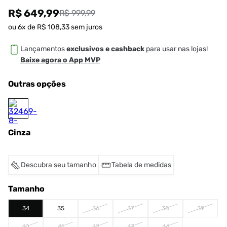
R$ 649,99
R$ 999,99
ou
6
x de
R$
108
,
33
sem juros
Lançamentos
exclusivos e cashback
para usar nas lojas!
Baixe agora o App MVP
Outras opções
Cinza
Descubra seu tamanho
Tabela de medidas
Tamanho
34
35
36
37
38
39
40
41
42
43
44