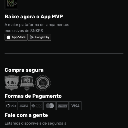
Solicite seus dados
Política de privacidade
adidas Campus
Marcas
Regulamento CRM/ CASHBACK
adidas Gazelle
Baixe agora o App MVP
Regulamento Cupom
Nike Shox
A maior plataforma de lançamentos
exclusivos de SNKRS
Compra segura
Formas de Pagamento
Fale com a gente
Estamos disponíveis de segunda a