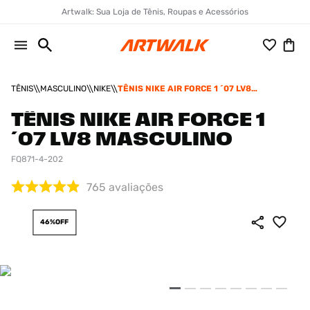
Artwalk: Sua Loja de Tênis, Roupas e Acessórios
TÊNIS
MASCULINO
NIKE
TÊNIS NIKE AIR FORCE 1 ´07 LV8
MASCULINO
TÊNIS NIKE AIR FORCE 1
´07 LV8 MASCULINO
FQ871-4-202
765
avaliações
46%
OFF