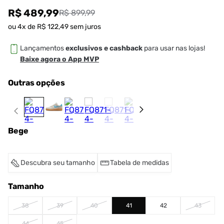
R$ 489,99
R$ 899,99
ou
4
x de
R$
122
,
49
sem juros
Lançamentos
exclusivos e cashback
para usar nas lojas!
Baixe agora o App MVP
Outras opções
Bege
Descubra seu tamanho
Tabela de medidas
Tamanho
38
39
40
41
42
43
44
45