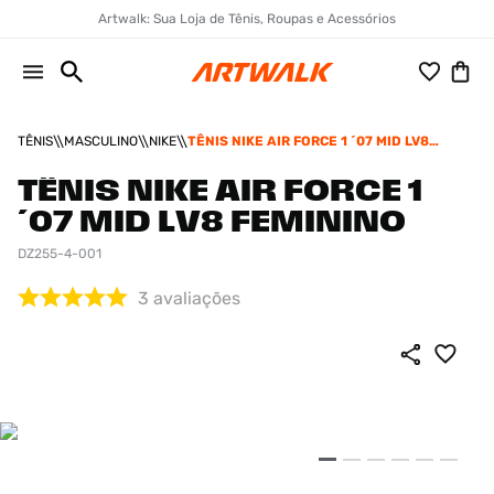
Artwalk: Sua Loja de Tênis, Roupas e Acessórios
TÊNIS
MASCULINO
NIKE
TÊNIS NIKE AIR FORCE 1 ´07 MID LV8
FEMININO
TÊNIS NIKE AIR FORCE 1
´07 MID LV8 FEMININO
DZ255-4-001
3
avaliações