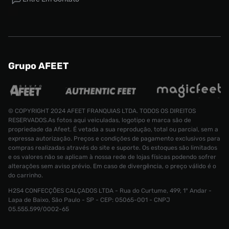
Grupo AFEET
© COPYRIGHT 2024 AFEET FRANQUIAS LTDA. TODOS OS DIREITOS
RESERVADOS.As fotos aqui veiculadas, logotipo e marca são de
propriedade da Afeet. É vetada a sua reprodução, total ou parcial, sem a
expressa autorização. Preços e condições de pagamento exclusivos para
compras realizadas através do site e suporte. Os estoques são limitados
e os valores não se aplicam à nossa rede de lojas físicas podendo sofrer
alterações sem aviso prévio. Em caso de divergência, o preço válido é o
do carrinho.
H2S4 CONFECÇÕES CALÇADOS LTDA - Rua do Curtume, 499, 1° Andar -
Tênis Nike Air Force 1´07 High Masculino
Lapa de Baixo, São Paulo - SP - CEP: 05065-001 - CNPJ
Tamanho:
R$ 1099,99
05.555.599/0002-65
R$ 619,99
37