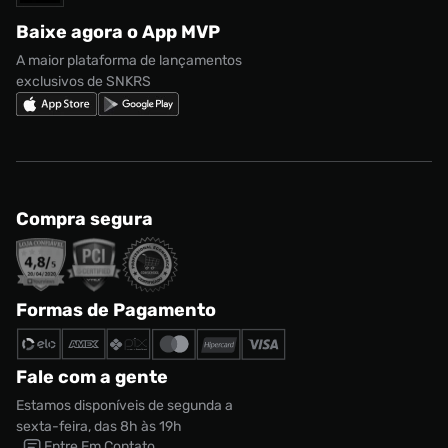
Regulamento CRM/ CASHBACK
adidas Gazelle
Baixe agora o App MVP
Regulamento Cupom
Nike Shox
A maior plataforma de lançamentos
exclusivos de SNKRS
Compra segura
Formas de Pagamento
Fale com a gente
Estamos disponíveis de segunda a
sexta-feira, das 8h às 19h
Entre Em Contato