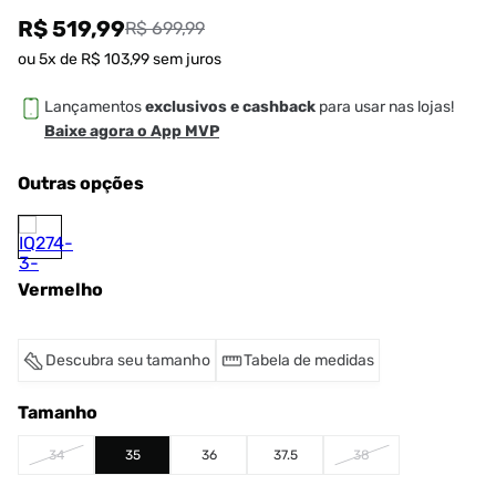
R$ 519,99
R$ 699,99
ou
5
x de
R$
103
,
99
sem juros
Lançamentos
exclusivos e cashback
para usar nas lojas!
Baixe agora o App MVP
Outras opções
Vermelho
Descubra seu tamanho
Tabela de medidas
Tamanho
34
35
36
37.5
38