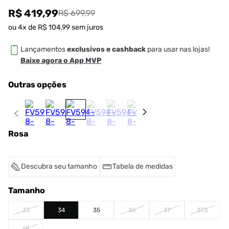
R$ 419,99
R$ 699,99
ou
4
x de
R$
104
,
99
sem juros
Lançamentos
exclusivos e cashback
para usar nas lojas!
Baixe agora o App MVP
Outras opções
Rosa
Descubra seu tamanho
Tabela de medidas
Tamanho
33
34
35
36
37
37.5
38