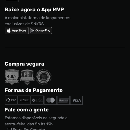
Regulamento CRM/ CASHBACK
adidas Gazelle
Baixe agora o App MVP
Regulamento Cupom
Nike Shox
A maior plataforma de lançamentos
exclusivos de SNKRS
Compra segura
Formas de Pagamento
Fale com a gente
Estamos disponíveis de segunda a
sexta-feira, das 8h às 19h
Entre Em Contato