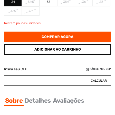
34
34.5
35
35.5
36
37
37.5
38
Restam poucas unidades!
COMPRAR AGORA
ADICIONAR AO CARRINHO
Insira seu CEP
NÃO SEI MEU CEP
CALCULAR
Sobre
Detalhes
Avaliações