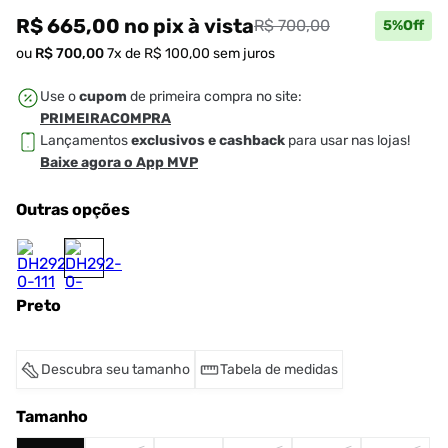
R$ 665,00
no pix
à vista
R$ 700,00
5
%Off
ou
R$
700
,
00
7
x de
R$
100
,
00
sem juros
Use o
cupom
de primeira compra no site:
PRIMEIRACOMPRA
Lançamentos
exclusivos e cashback
para usar nas lojas!
Baixe agora o App MVP
Outras opções
Preto
Descubra seu tamanho
Tabela de medidas
Tamanho