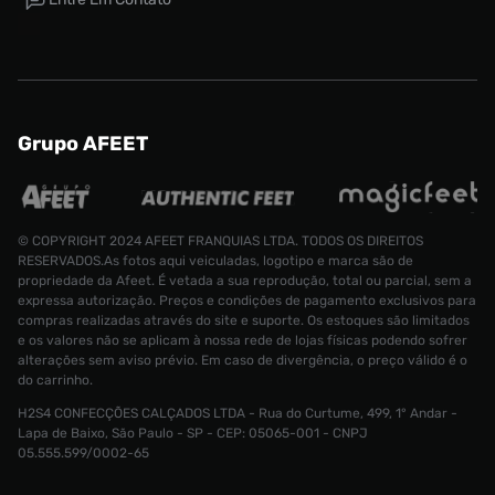
Grupo AFEET
© COPYRIGHT 2024 AFEET FRANQUIAS LTDA. TODOS OS DIREITOS
RESERVADOS.As fotos aqui veiculadas, logotipo e marca são de
propriedade da Afeet. É vetada a sua reprodução, total ou parcial, sem a
expressa autorização. Preços e condições de pagamento exclusivos para
compras realizadas através do site e suporte. Os estoques são limitados
e os valores não se aplicam à nossa rede de lojas físicas podendo sofrer
alterações sem aviso prévio. Em caso de divergência, o preço válido é o
Tênis Nike Air Force 1 LE Infantil
do carrinho.
R$ 700
Tamanho:
34
H2S4 CONFECÇÕES CALÇADOS LTDA - Rua do Curtume, 499, 1° Andar -
Lapa de Baixo, São Paulo - SP - CEP: 05065-001 - CNPJ
CONTINUAR COMPRANDO
ADICIONAR AO CARRINHO
05.555.599/0002-65