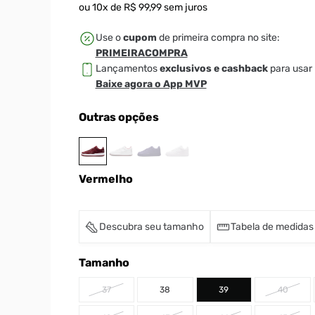
ou
10
x de
R$
99
,
99
sem juros
Use o
cupom
de primeira compra no site:
PRIMEIRACOMPRA
Lançamentos
exclusivos e cashback
para usar 
Baixe agora o App MVP
Outras opções
Vermelho
Descubra seu tamanho
Tabela de medidas
Tamanho
37
38
39
40