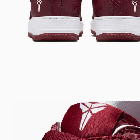
Bem-Vindo à artwalk
Para ter uma melhor experiência de compra, insira seu CEP
e veja a seleção de produtos disponíveis para sua região