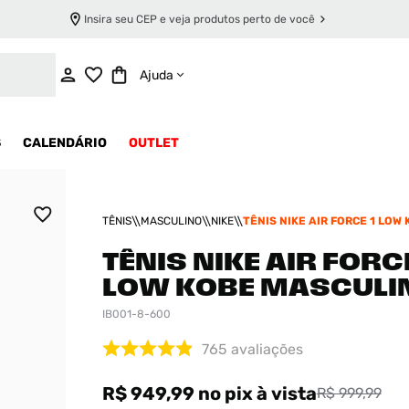
Insira seu CEP e veja produtos perto de você
ADICIONAR AO CARRINHO
Ajuda
S
CALENDÁRIO
OUTLET
TÊNIS
MASCULINO
NIKE
TÊNIS NIKE AIR FORCE 1 LOW
MASCULINO
TÊNIS NIKE AIR FORCE
LOW KOBE MASCULI
IB001-8-600
765
avaliações
R$ 949,99
no pix
à vista
R$ 999,99