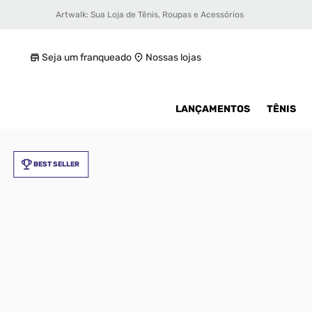
Artwalk: Sua Loja de Tênis, Roupas e Acessórios
Tênis Nike Air Force 1 Low Kobe Masculino
R$ 999,99
Seja um franqueado
Nossas lojas
LANÇAMENTOS
TÊNIS
BEST SELLER